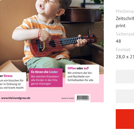
Medienar
Zeitschr
print
Seitenza
48
Format:
28,0 x 2