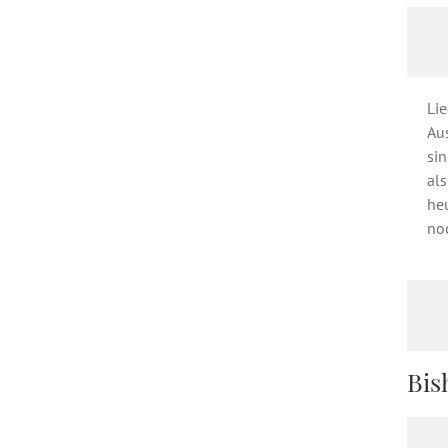
Li
Au
si
al
heu
noc
Bis