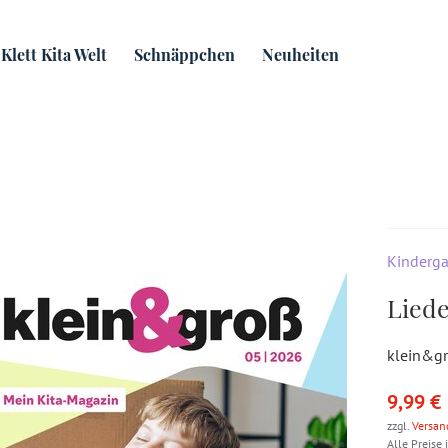
ß
Lieder
Klett Kita Welt
Schnäppchen
Neuheiten
Kinderga
Lied
klein&g
9,99 €
zzgl.
Versan
Alle Preise 