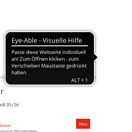
Zur Merkliste hinzufügen
rten & Kita
Lieferbar
er
roß 05/26
Neu
dkosten
.
inklusive Mehrwertsteuer.