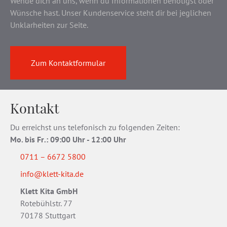
Wende dich an uns, wenn du Informationen benötigst oder
Wünsche hast. Unser Kundenservice steht dir bei jeglichen
Unklarheiten zur Seite.
Zum Kontaktformular
Kontakt
Du erreichst uns telefonisch zu folgenden Zeiten:
Mo. bis Fr
.
: 09:00 Uhr - 12:00 Uhr
0711 – 6672 5800
info@klett-kita.de
Klett Kita GmbH
Rotebühlstr. 77
70178 Stuttgart