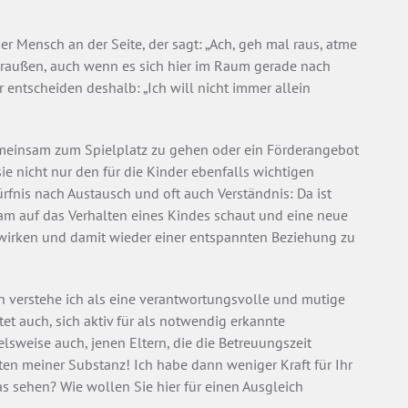
er Mensch an der Seite, der sagt: „Ach, geh mal raus, atme
 draußen, auch wenn es sich hier im Raum gerade nach
r entscheiden deshalb: „Ich will nicht immer allein
gemeinsam zum Spielplatz zu gehen oder ein Förderangebot
e nicht nur den für die Kinder ebenfalls wichtigen
ürfnis nach Austausch und oft auch Verständnis: Da ist
sam auf das Verhalten eines Kindes schaut und eine neue
d wirken und damit wieder einer entspannten Beziehung zu
en verstehe ich als eine verantwortungsvolle und mutige
altet auch, sich aktiv für als notwendig erkannte
lsweise auch, jenen Eltern, die die Betreuungszeit
ten meiner Substanz! Ich habe dann weniger Kraft für Ihr
das sehen? Wie wollen Sie hier für einen Ausgleich