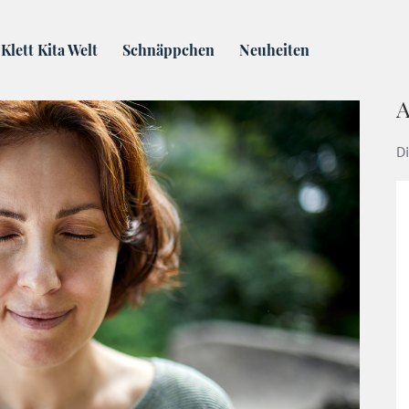
bin wichtig - ich schaue auf mich | Klett Kita
Klett Kita Welt
Schnäppchen
Neuheiten
A
Di