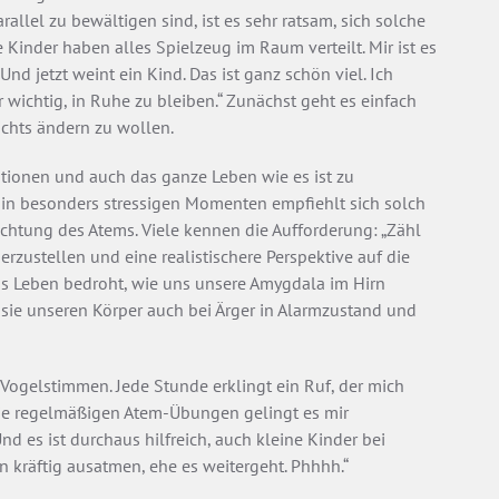
llel zu bewältigen sind, ist es sehr ratsam, sich solche
 Kinder haben alles Spielzeug im Raum verteilt. Mir ist es
Und jetzt weint ein Kind. Das ist ganz schön viel. Ich
r wichtig, in Ruhe zu bleiben.“ Zunächst geht es einfach
chts ändern zu wollen.
ationen und auch das ganze Leben wie es ist zu
 in besonders stressigen Momenten empfiehlt sich solch
htung des Atems. Viele kennen die Aufforderung: „Zähl
erzustellen und eine realistischere Perspektive auf die
das Leben bedroht, wie uns unsere Amygdala im Hirn
sie unseren Körper auch bei Ärger in Alarmzustand und
Vogelstimmen. Jede Stunde erklingt ein Ruf, der mich
 die regelmäßigen Atem-Übungen gelingt es mir
nd es ist durchaus hilfreich, auch kleine Kinder bei
 kräftig ausatmen, ehe es weitergeht. Phhhh.“