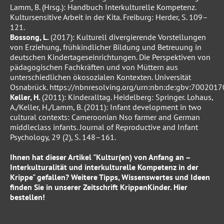
Lamm, B. (Hrsg.): Handbuch Interkulturelle Kompetenz.
Kultursensitive Arbeit in der Kita. Freiburg: Herder, S. 109–
121.
Bossong, L.
(2017): Kulturell divergierende Vorstellungen
von Erziehung, frühkindlicher Bildung und Betreuung in
deutschen Kindertageseinrichtungen. Die Perspektiven von
pädagogischen Fachkräften und von Müttern aus
unterschiedlichen ökosozialen Kontexten. Universität
Osnabrück.
https://nbnresolving.org/urn:nbn:de:gbv:70020
Keller, H.
(2011): Kinderalltag. Heidelberg: Springer. Lohaus,
A./Keller, H./Lamm, B. (2011): Infant development in two
cultural contexts: Cameroonian Nso farmer and German
middleclass infants. Journal of Reproductive and Infant
Psychology, 29 (2), S. 148–161.
Ihnen hat dieser Artikel "Kultur(en) von Anfang an –
Interkulturalität und interkulturelle Kompetenz in der
Krippe
" gefallen? Weitere Tipps, Wissenswertes und Ideen
finden Sie in unserer Zeitschrift
KrippenKinder
.
Hier
bestellen!