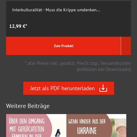
Interkulturalität - Muss die Krippe umdenken...
12,99 €*
1
Zum Produkt
* alle Preise inkl. gesetzl. MwSt zzgl. Versandkosten
(entfallen bei Downloads)
Jetzt als PDF herunterladen
Weitere Beiträge