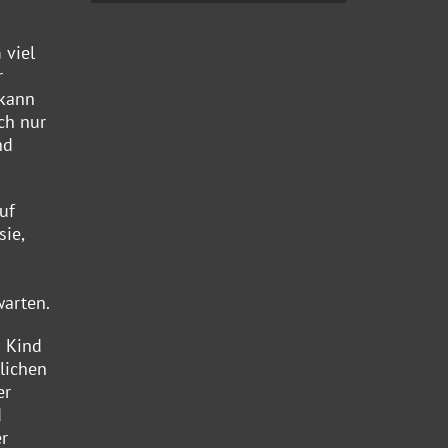
 viel
r
 kann
ch nur
nd
uf
ie,
warten.
n Kind
lichen
er
d
r