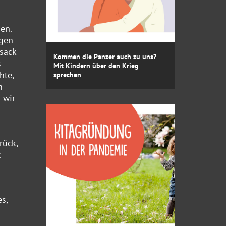
en.
egen
sack
Kommen die Panzer auch zu uns?
s
Mit Kindern über den Krieg
hte,
sprechen
n
 wir
rück,
t
s,