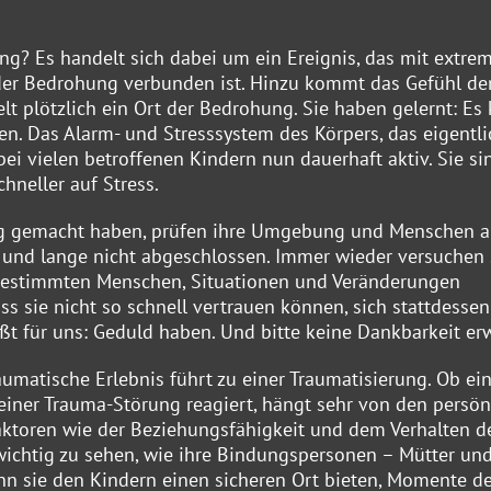
g? Es handelt sich dabei um ein Ereignis, das mit extrem
der Bedrohung verbunden ist. Hinzu kommt das Gefühl de
Welt plötzlich ein Ort der Bedrohung. Sie haben gelernt: Es
n. Das Alarm- und Stresssystem des Körpers, das eigentli
 bei vielen betroffenen Kindern nun dauerhaft aktiv. Sie si
chneller auf Stress.
rung gemacht haben, prüfen ihre Umgebung und Menschen a
 und lange nicht abgeschlossen. Immer wieder versuchen s
 bestimmten Menschen, Situationen und Veränderungen
ss sie nicht so schnell vertrauen können, sich stattdessen
t für uns: Geduld haben. Und bitte keine Dankbarkeit er
aumatische Erlebnis führt zu einer Traumatisierung. Ob ei
einer Trauma-Störung reagiert, hängt sehr von den persön
ktoren wie der Beziehungsfähigkeit und dem Verhalten d
wichtig zu sehen, wie ihre Bindungspersonen – Mütter un
nn sie den Kindern einen sicheren Ort bieten, Momente de