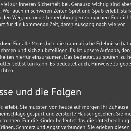
viel zur inneren Sicherheit bei. Genauso wichtig sind abe
 Wer auch in schweren Zeiten Spiel und Spaß erlebt, stärk
h den Weg, um neue Lernerfahrungen zu machen. Fröhlichk
hrt für die kommende Zeit, deren Ausgang nach wie vor
ichen:
Für alle Menschen, die traumatische Erlebnisse hatte
nehmen und sich zu beteiligen. Es ist unsere Aufgabe, den
eiten hierfür einzuräumen. Das bedeutet, zu spüren, zu h
tter selbst tun kann. Es bedeutet auch, Hinweise zu gebe
achten.
isse und die Folgen
es erlebt. Sie mussten von heute auf morgen ihr Zuhause
eneinschläge gespürt und zerstörte Häuser gesehen. Sie m
n trennen. Für die Kinder bedeutet das die Unterbrechung
 Tränen, Schmerz und Angst verbunden. Sie erleben diesen