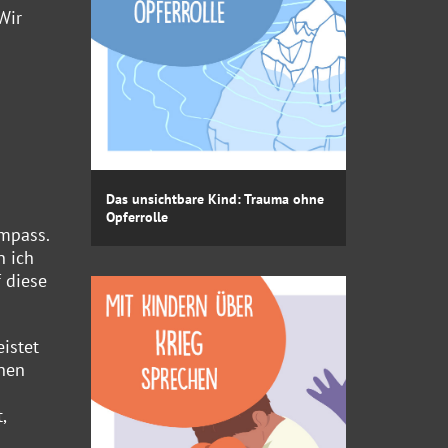
Wir
Das unsichtbare Kind: Trauma ohne
Opferrolle
ompass.
n ich
 diese
istet
enen
,