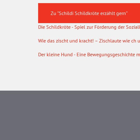
Zu "Schildi Schildkröte erzählt gern"
Die Schildkröte - Spiel zur Förderung der Sozi
Wie das zischt und kracht! – Zischlaute wie ch
Der kleine Hund - Eine Bewegungsgeschichte m