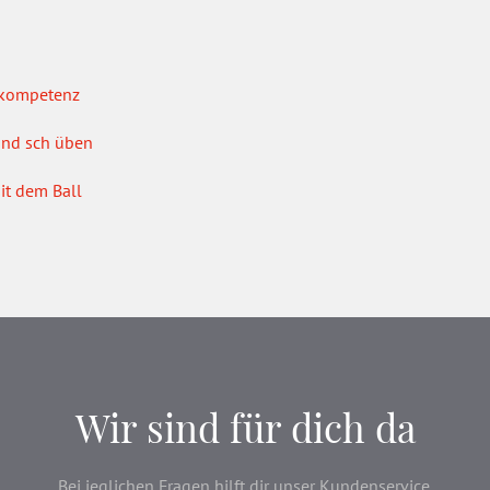
alkompetenz
 und sch üben
it dem Ball
Wir sind für dich da
Bei jeglichen Fragen hilft dir unser Kundenservice.