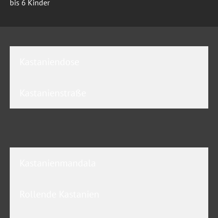
bis 6 Kinder
Kastaniendose
Kastanienstraße
Kastanienmandala
Rollende Kastanien