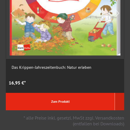
Das Krippen-Jahreszeitenbuch: Natur erleben
16,95 €*
1
Zum Produkt
* alle Preise inkl. gesetzl. MwSt zzgl. Versandkosten
(entfallen bei Downloads)