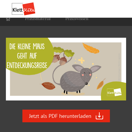
Praxis­material
Praxis­wissen
Jetzt als PDF herunterladen