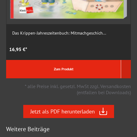
Das Krippen-Jahreszeitenbuch: Mitmachgeschich...
16,95 €*
1
Zum Produkt
* alle Preise inkl. gesetzl. MwSt zzgl. Versandkosten
(entfallen bei Downloads)
Jetzt als PDF herunterladen
Weitere Beiträge