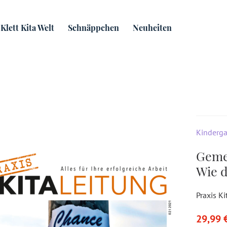
eitung
Gemeinsam Lösungen finden - Wie das Tea...
Klett Kita Welt
Schnäppchen
Neuheiten
Kinderga
Geme
Wie d
Praxis Ki
29,99 