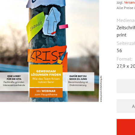
zzgl.
Versan
Alle Preise 
Medienar
Zeitschr
print
Seitenza
56
Format:
27,9 x 2
A