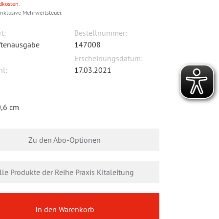
dkosten
.
inklusive Mehrwertsteuer.
t:
Bestellnummer:
iftenausgabe
147008
Erscheinungsdatum:
hl:
17.03.2021
0,6 cm
Zu den Abo-Optionen
lle Produkte der Reihe Praxis Kitaleitung
In den Warenkorb