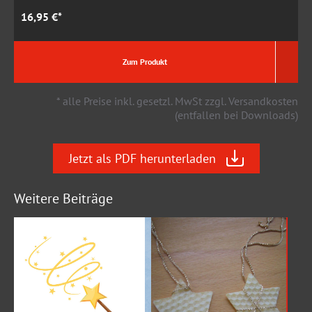
16,95 €*
2
Zum Produkt
* alle Preise inkl. gesetzl. MwSt zzgl. Versandkosten
(entfallen bei Downloads)
Jetzt als PDF herunterladen
Weitere Beiträge