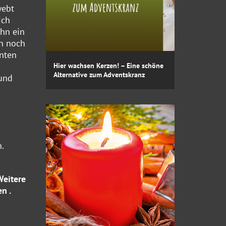
webt
ich
ihn ein
un noch
unten
Hier wachsen Kerzen! – Eine schöne
Alternative zum Adventskranz
 und
.
Weitere
en
.