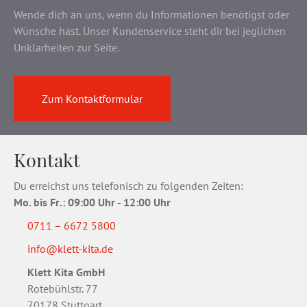
Wende dich an uns, wenn du Informationen benötigst oder
Wünsche hast. Unser Kundenservice steht dir bei jeglichen
Unklarheiten zur Seite.
Zum Kontaktformular
Kontakt
Du erreichst uns telefonisch zu folgenden Zeiten:
Mo. bis Fr
.
: 09:00 Uhr - 12:00 Uhr
0711 – 6672 5800
info@klett-kita.de
Klett Kita GmbH
Rotebühlstr. 77
70178 Stuttgart