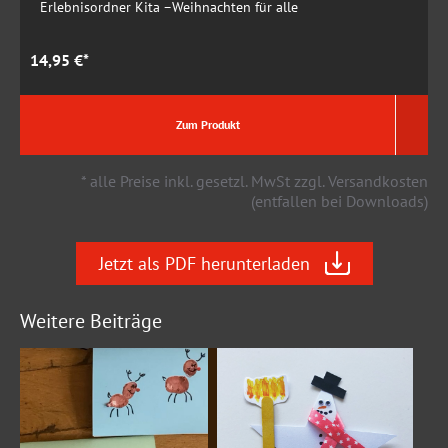
Erlebnisordner Kita –Weihnachten für alle
14,95 €*
1
Zum Produkt
* alle Preise inkl. gesetzl. MwSt zzgl. Versandkosten
(entfallen bei Downloads)
Jetzt als PDF herunterladen
Weitere Beiträge