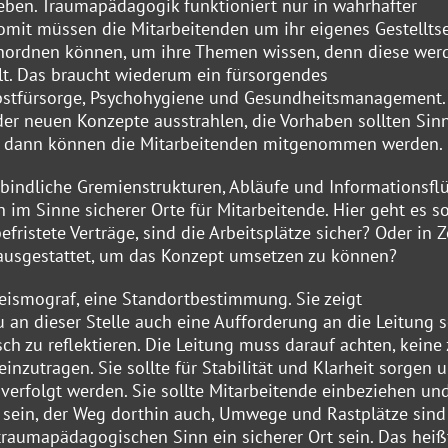
eben. Traumapädagogik funktioniert nur in wahrhafter
omit müssen die Mitarbeitenden um ihr eigenes Gestelltse
 einordnen können, um ihre Themen wissen, denn diese wer
lt. Das braucht wiederum ein fürsorgendes
bstfürsorge, Psychohygiene und Gesundheitsmanagement.
 der neuen Konzepte ausstrahlen, die Vorhaben sollten Sin
Nur dann können die Mitarbeitenden mitgenommen werden.
rbindliche Gremienstrukturen, Abläufe und Informationsfl
im Sinne sicherer Orte für Mitarbeitende. Hier geht es so
efristete Verträge, sind die Arbeitsplätze sicher? Oder in Z
 ausgestattet, um das Konzept umsetzen zu können?
eismograf, eine Standortbestimmung. Sie zeigt
 an dieser Stelle auch eine Aufforderung an die Leitung s
sch zu reflektieren. Die Leitung muss darauf achten, keine
inzutragen. Sie sollte für Stabilität und Klarheit sorgen 
verfolgt werden. Sie sollte Mitarbeitende einbeziehen un
 sein, der Weg dorthin auch, Umwege und Rastplätze sind
traumapädagogischen Sinn ein sicherer Ort sein. Das heiß