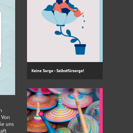
Keine Sorge - Selbstfürsorge!
n
. Von
ie uns
aft