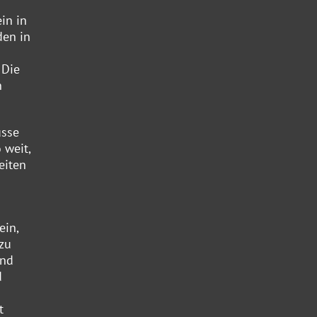
in in
den in
 Die
n
üsse
 weit,
eiten
ein,
 zu
und
d
t