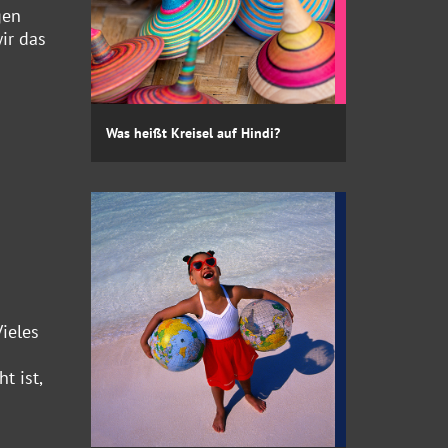
gen
ir das
Was heißt Kreisel auf Hindi?
ieles
t ist,