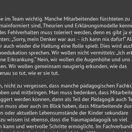
he im Team wichtig. Manche Mitarbeitenden fürchteten zu
mainformiert sind, Theorien und Erklärungsmodelle kenn
des Fehlverhalten muss toleriert werden, denn es gibt ja 
en: „Sorry, mein Denker war aus – ich kann nix dafür!“ Al
r auch wieder die Haltung eine Rolle spielt. Dies wird auc
hoedukation sprechen. Wir wollen nicht vermitteln: „Ich er
deine Erkrankung.“ Nein, wir wollen die Augenhöhe und uns
n. Wir wollen gemeinsam neugierig erkunden, wie das
u so tut, wie er sie tut.
en, nicht zu vergessen, dass manche pädagogischen Fachkr
aben und mitbringen. Man muss bedenken, dass Mitarbeit
iggert werden können, dann als Teil der Pädagogik auch Te
an muss aber auch im Blick haben, dass Mitarbeitende dur
en oder aktuellen Lebensumstände der Kinder sekundäre
zu wissen ist ebenso, dass die Traumapädagogik so viel
en kann und wertvolle Schritte ermöglicht. Im Fachverband