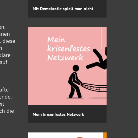
Mit Demokratie spielt man nicht
en,
einen
l diese
h
kläre
 auf
äfte
ende,
il
ch die
Mein krisenfestes Netzwerk