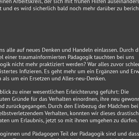
nen Arbeitskreis, der sich mit frühen Hilfen auseinanders
t und es wird sicherlich bald noch mehr darüber zu beric
ns alle auf neues Denken und Handeln einlassen. Durch d
l einer traumainformierten Pädagogik tauchten bei uns
ogik nicht mehr praktiziert werden? War alles zuvor schle
istertes Infizieren. Es geht mehr um ein Ergänzen und Erw
 als um ein Ersetzen und Alles-neu-Denken.
lick zu einer wesentlichen Erleichterung geführt: Die
ten Gründe für das Verhalten einordnen, ihre neu gewo
sind zurückgegangen. Durch den Einbezug der Mädchen bei
bstverletzendem Verhalten, konnten wir dieses drastisch
baten um Erlaubnis, jetzt so mit ihnen umgehen zu dürfen.
oginnen und Pädagogen Teil der Pädagogik sind und dass