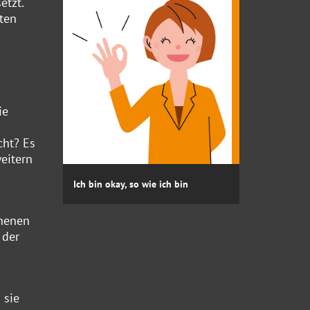
etzt.
hten
ie
cht? Es
eitern
Ich bin okay, so wie ich bin
nnenen
 der
 sie