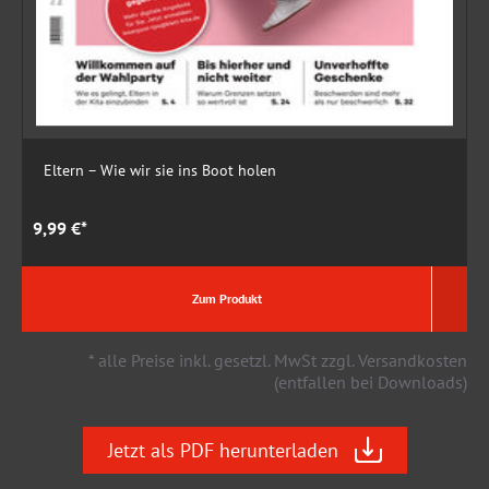
Eltern – Wie wir sie ins Boot holen
9,99 €*
9
Zum Produkt
* alle Preise inkl. gesetzl. MwSt zzgl. Versandkosten
(entfallen bei Downloads)
Jetzt als PDF herunterladen