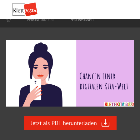
Praxis­material
Praxis­wissen
Jetzt als PDF herunterladen