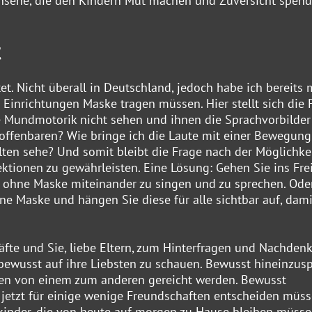
hsene, die den Kindern Mut machen und Zuversicht spend
t
et. Nicht überall in Deutschland, jedoch habe ich bereits 
 Einrichtungen Maske tragen müssen. Hier stellt sich die 
e Mundmotorik nicht sehen und ihnen die Sprachvorbilder
 offenbaren? Wie bringe ich die Laute mit einer Bewegung
ten sehe? Und somit bleibt die Frage nach der Möglichkei
ktionen zu gewährleisten. Eine Lösung: Gehen Sie ins Fre
 ohne Maske miteinander zu singen und zu sprechen. Ode
e Maske und hängen Sie diese für alle sichtbar auf, dami
räfte und Sie, liebe Eltern, zum Hinterfragen und Nachden
 bewusst auf ihre Liebsten zu schauen. Bewusst hineinzus
Türen von einem zum anderen gereicht werden. Bewusst
h jetzt für einige wenige Freundschaften entscheiden müss
kinder, die von heute auf morgen zu Hause bleiben müsse