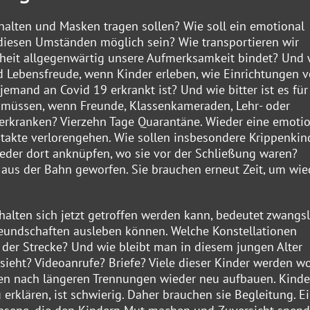
halten und Masken tragen sollen? Wie soll ein emotional
 diesen Umständen möglich sein? Wie transportieren wir
ankheit allgegenwärtig unsere Aufmerksamkeit bindet? Und 
d Lebensfreude, wenn Kinder erleben, wie Einrichtungen 
mand an Covid 19 erkrankt ist? Und wie bitter ist es für 
n müssen, wenn Freunde, Klassenkameraden, Lehr- oder
 erkranken? Vierzehn Tage Quarantäne. Wieder eine emoti
ontakte verlorengehen. Wie sollen insbesondere Krippenkin
der dort anknüpfen, wo sie vor der Schließung waren?
 aus der Bahn geworfen. Sie brauchen erneut Zeit, um wie
alten sich jetzt getroffen werden kann, bedeutet zwangsl
Freundschaften ausleben können. Welche Konstellationen
 der Strecke? Und wie bleibt man in diesem jungen Alter
ieht? Videoanrufe? Briefe? Viele dieser Kinder werden w
en nach längeren Trennungen wieder neu aufbauen. Kinde
erklären, ist schwierig. Daher brauchen sie Begleitung. E