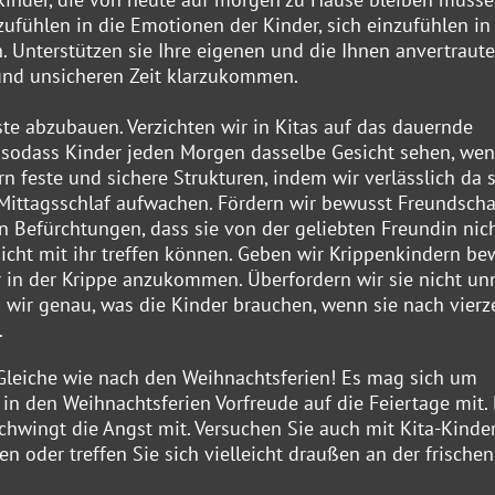
zufühlen in die Emotionen der Kinder, sich einzufühlen in
 Unterstützen sie Ihre eigenen und die Ihnen anvertraut
 und unsicheren Zeit klarzukommen.
te abzubauen. Verzichten wir in Kitas auf das dauernde
, sodass Kinder jeden Morgen dasselbe Gesicht sehen, wen
 feste und sichere Strukturen, indem wir verlässlich da s
ttagsschlaf aufwachen. Fördern wir bewusst Freundscha
 Befürchtungen, dass sie von der geliebten Freundin nic
nicht mit ihr treffen können. Geben wir Krippenkindern be
r in der Krippe anzukommen. Überfordern wir sie nicht un
 wir genau, was die Kinder brauchen, wenn sie nach vier
.
 Gleiche wie nach den Weihnachtsferien! Es mag sich um
in den Weihnachtsferien Vorfreude auf die Feiertage mit. 
hwingt die Angst mit. Versuchen Sie auch mit Kita-Kinde
n oder treffen Sie sich vielleicht draußen an der frischen