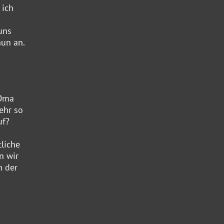
 ich
uns
un an.
 Oma
ehr so
uf?
liche
n wir
n der