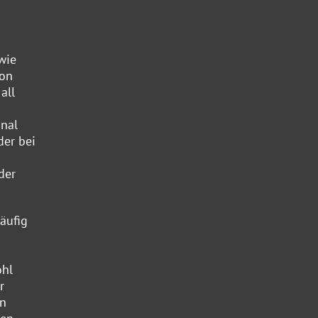
wie
von
all
onal
der bei
der
äufig
ohl
r
in