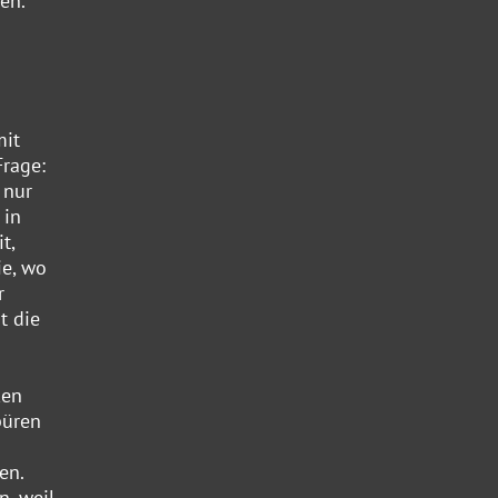
en.
mit
Frage:
 nur
 in
t,
ie, wo
r
t die
ken
püren
en.
n, weil