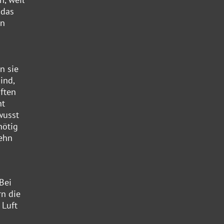
 das
en
n sie
ind,
ften
ht
wusst
nötig
zehn
Bei
rn die
 Luft