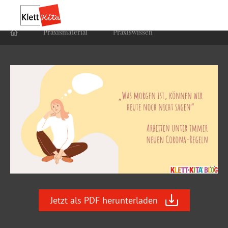
Praxis­material
Praxis­wissen
Jetzt als PDF herunterladen