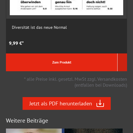
Diversität ist das neue Normal
9,99 €*
9
Zum Produkt
* alle Preise inkl. gesetzl. MwSt zzgl. Versandkosten
(entfallen bei Downloads)
Jetzt als PDF herunterladen
Weitere Beiträge