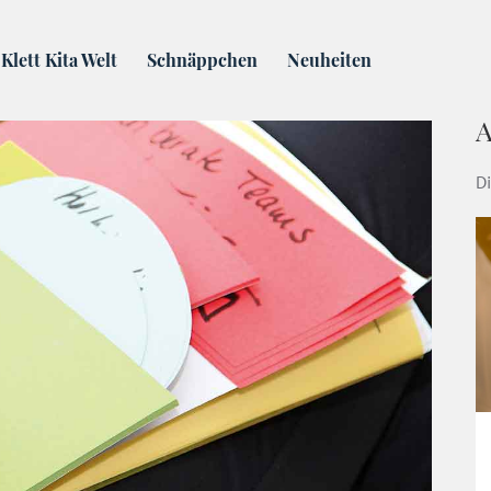
ehmen die Sache selbst in die Hand | Klett-Kita-Blog
Klett Kita Welt
Schnäppchen
Neuheiten
A
Di