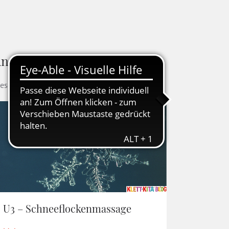
ndere Blogbeiträge
ese Artikel könnten Ihnen auch gefallen
U3 – Schneeflockenmassage