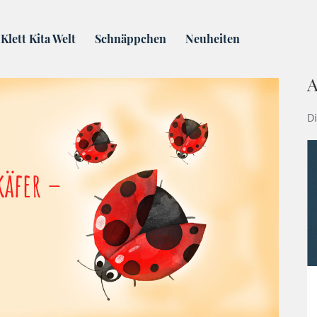
draußen – Ich bin der Krabbelkäfer | Klett-Kita-Blog
Klett Kita Welt
Schnäppchen
Neuheiten
A
Di