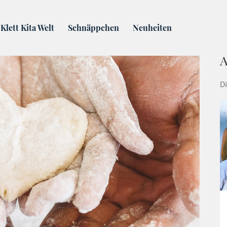
t wenig Zutaten – 1-2-3-Kekse | Klett-Kita-Blog
Klett Kita Welt
Schnäppchen
Neuheiten
A
Di