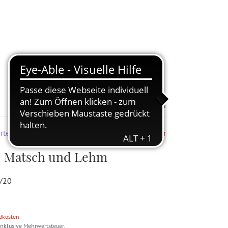
Zur Merkliste hinzufügen
rten & Kita
Nicht mehr lieferbar
, Matsch und Lehm
3/20
dkosten
.
inklusive Mehrwertsteuer.