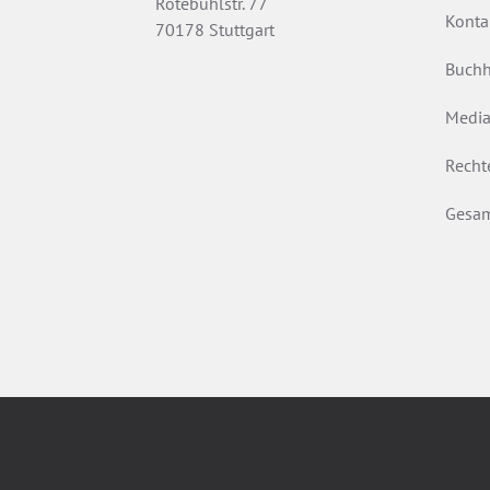
Rotebühlstr. 77
Konta
70178 Stuttgart
Buchh
Media
Recht
Gesam