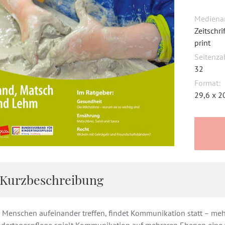
Medienar
Zeitschr
print
Seitenza
32
Format:
29,6 x 2
Kurzbeschreibung
 Menschen aufeinander treffen, findet Kommunikation statt – meh