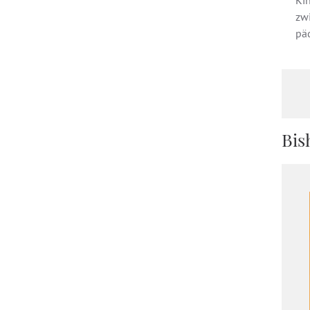
Ki
zw
pä
Bis