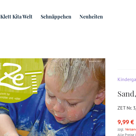
Klett Kita Welt
Schnäppchen
Neuheiten
Kinderga
Sand
ZET Nr. 
9,99 €
zzgl.
Versan
Alle Preise 