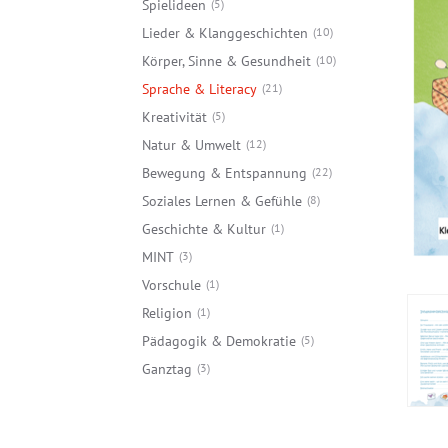
Spielideen
5
Lieder & Klanggeschichten
10
Körper, Sinne & Gesundheit
10
Sprache & Literacy
21
Kreativität
5
Natur & Umwelt
12
Bewegung & Entspannung
22
Soziales Lernen & Gefühle
8
Geschichte & Kultur
1
MINT
3
Vorschule
1
Religion
1
Pädagogik & Demokratie
5
Ganztag
3