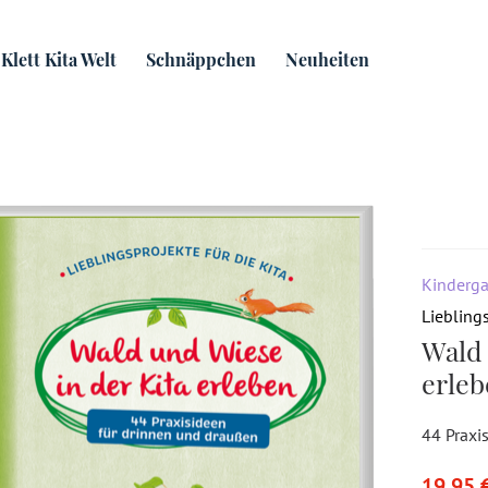
für die Kita
Wald und Wiese in der Kita erleben
Klett Kita Welt
Schnäppchen
Neuheiten
Kinderga
Lieblings
Wald 
erleb
44 Praxi
19,95 