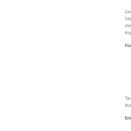
Gan
Id
di
Kop
Für
Tau
Na
En