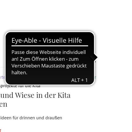
Zur Merkliste hinzufügen
rten & Kita
Lieferbar
projekte für die Kita
und Wiese in der Kita
en
sideen für drinnen und draußen
€