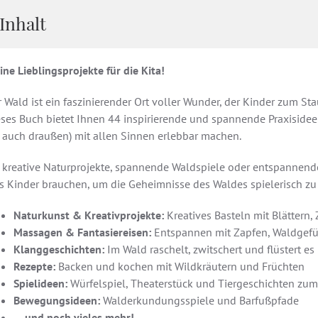
Inhalt
ne Lieblingsprojekte für die Kita!
 Wald ist ein faszinierender Ort voller Wunder, der Kinder zum St
ses Buch bietet Ihnen 44 inspirierende und spannende Praxisideen
s auch draußen) mit allen Sinnen erlebbar machen.
 kreative Naturprojekte, spannende Waldspiele oder entspannende 
s Kinder brauchen, um die Geheimnisse des Waldes spielerisch zu
Naturkunst & Kreativprojekte:
Kreatives Basteln mit Blättern
Massagen & Fantasiereisen:
Entspannen mit Zapfen, Waldgefü
Klanggeschichten:
Im Wald raschelt, zwitschert und flüstert es
Rezepte:
Backen und kochen mit Wildkräutern und Früchten
Spielideen:
Würfelspiel, Theaterstück und Tiergeschichten zu
Bewegungsideen:
Walderkundungsspiele und Barfußpfade
… und noch vieles mehr!