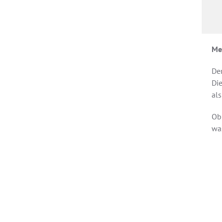
Mei
Der
Die
al
Ob
wa