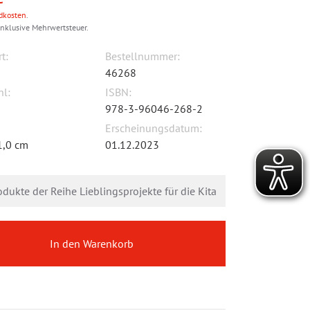
dkosten
.
inklusive Mehrwertsteuer.
t:
Bestellnummer:
46268
hl:
ISBN:
978-3-96046-268-2
Erscheinungsdatum:
1,0 cm
01.12.2023
odukte der Reihe Lieblingsprojekte für die Kita
In den Warenkorb