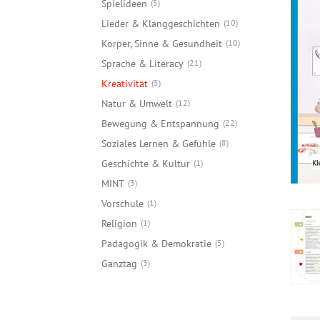
Spielideen
5
Lieder & Klanggeschichten
10
Körper, Sinne & Gesundheit
10
Sprache & Literacy
21
Kreativität
5
Natur & Umwelt
12
Bewegung & Entspannung
22
Soziales Lernen & Gefühle
8
Geschichte & Kultur
1
MINT
3
Vorschule
1
Religion
1
Pädagogik & Demokratie
5
Ganztag
3