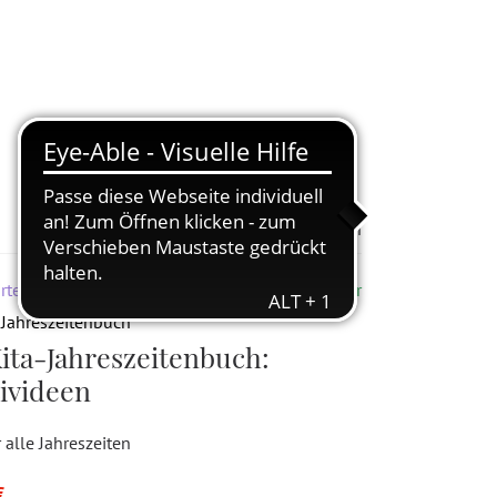
Zur Merkliste hinzufügen
rten & Kita
Lieferbar
-Jahreszeitenbuch
ita-Jahreszeitenbuch:
ivideen
 alle Jahreszeiten
€