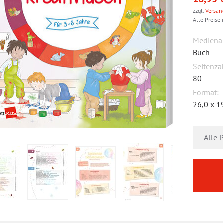
zzgl.
Versan
Alle Preise 
Medienar
Buch
Seitenza
80
Format:
26,0 x 1
Alle 