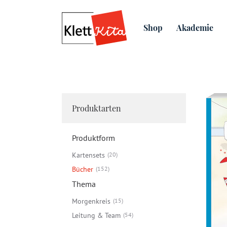
Bücher
Das Kita-Jahresz
Shop
Akademie
Produktarten
Produktform
Kartensets
20
Bücher
152
Thema
Morgenkreis
15
Leitung & Team
54