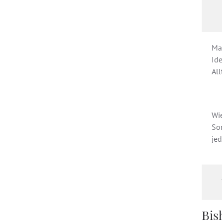
Mal
Id
All
Wi
So
jed
Bis