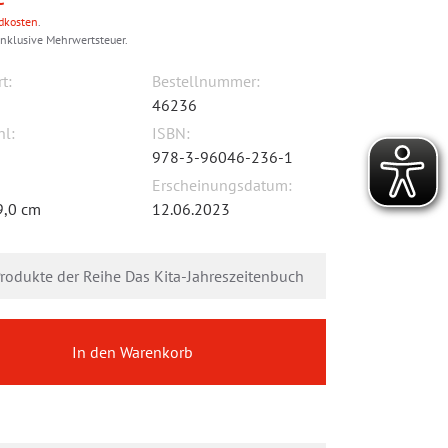
dkosten
.
inklusive Mehrwertsteuer.
t:
Bestellnummer:
46236
hl:
ISBN:
978-3-96046-236-1
Erscheinungsdatum:
9,0 cm
12.06.2023
Produkte der Reihe Das Kita-Jahreszeitenbuch
In den Warenkorb