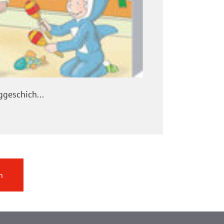
ggeschich...
n