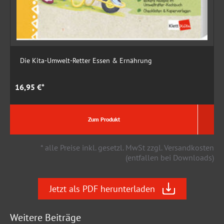
Die Kita-Umwelt-Retter Essen & Ernährung
16,95 €*
1
Zum Produkt
* alle Preise inkl. gesetzl. MwSt zzgl. Versandkosten
(entfallen bei Downloads)
Jetzt als PDF herunterladen
Weitere Beiträge