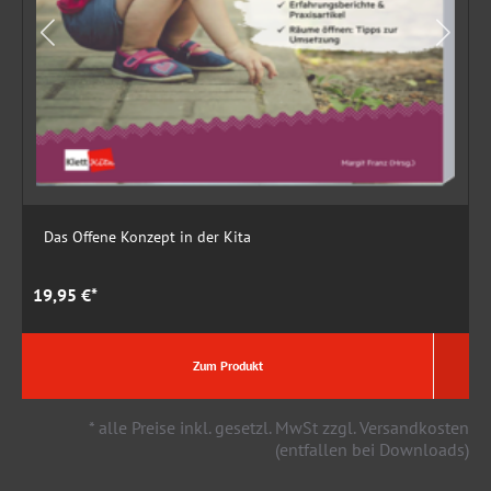
Das Offene Konzept in der Kita
19,95 €*
9
Zum Produkt
* alle Preise inkl. gesetzl. MwSt zzgl. Versandkosten
(entfallen bei Downloads)