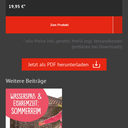
19,95 €*
1
Zum Produkt
* alle Preise inkl. gesetzl. MwSt zzgl. Versandkosten
(entfallen bei Downloads)
Jetzt als PDF herunterladen
Weitere Beiträge