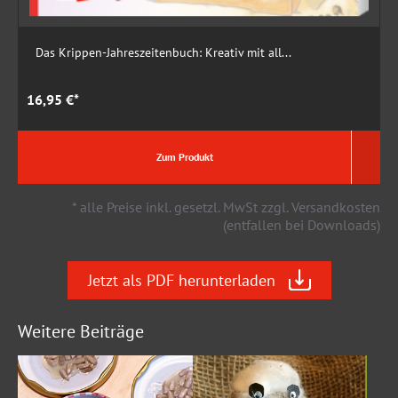
Das Krippen-Jahreszeitenbuch: Kreativ mit all...
16,95 €*
1
Zum Produkt
* alle Preise inkl. gesetzl. MwSt zzgl. Versandkosten
(entfallen bei Downloads)
Jetzt als PDF herunterladen
Weitere Beiträge