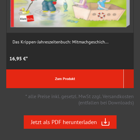
Das Krippen-Jahreszeitenbuch: Mitmachgeschich...
16,95 €*
1
Zum Produkt
* alle Preise inkl. gesetzl. MwSt zzgl. Versandkosten
(entfallen bei Downloads)
Jetzt als PDF herunterladen