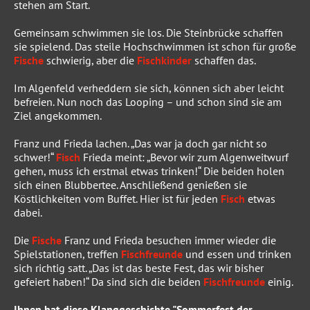
stehen am Start.
Gemeinsam schwimmen sie los. Die Steinbrücke schaffen
sie spielend. Das steile Hochschwimmen ist schon für große
Fische
schwierig, aber die
Fischkinder
schaffen das.
Im Algenfeld verheddern sie sich, können sich aber leicht
befreien. Nun noch das Looping – und schon sind sie am
Ziel angekommen.
Franz und Frieda lachen. „Das war ja doch gar nicht so
schwer!“
Fisch
Frieda meint: „Bevor wir zum Algenweitwurf
gehen, muss ich erstmal etwas trinken!“ Die beiden holen
sich einen Blubbertee. Anschließend genießen sie
Köstlichkeiten vom Buffet. Hier ist für jeden
Fisch
etwas
dabei.
Die
Fische
Franz und Frieda besuchen immer wieder die
Spielstationen, treffen
Fischfreunde
und essen und trinken
sich richtig satt. „Das ist das beste Fest, das wir bisher
gefeiert haben!“ Da sind sich die beiden
Fischfreunde
einig.
Ihnen hat diese Klanggeschichte "Sommerfest der