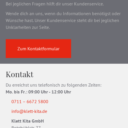
Bei jeglichen Fragen hilft dir unser Kundenservice.
Wende dich an uns, wenn du Informationen benötigst oder
Wünsche hast. Unser Kundenservice steht dir bei jeglichen
Unklarheiten zur Seite.
Zum Kontaktformular
Kontakt
Du erreichst uns telefonisch zu folgenden Zeiten:
Mo. bis Fr
.
: 09:00 Uhr - 12:00 Uhr
0711 – 6672 5800
info@klett-kita.de
Klett Kita GmbH
Rotebühlstr. 77