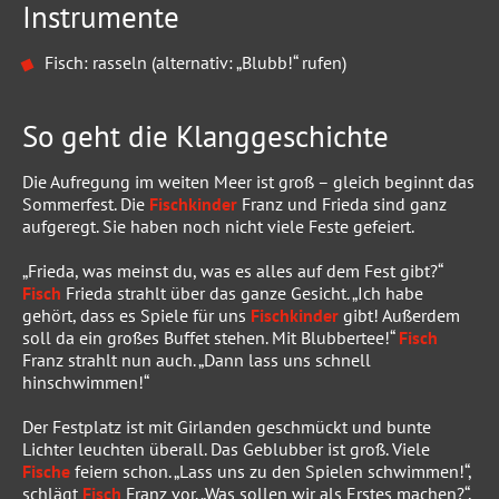
Instrumente
Fisch: rasseln (alternativ: „Blubb!“ rufen)
So geht die Klanggeschichte
Die Aufregung im weiten Meer ist groß – gleich beginnt das
Sommerfest. Die
Fischkinder
Franz und Frieda sind ganz
aufgeregt. Sie haben noch nicht viele Feste gefeiert.
„Frieda, was meinst du, was es alles auf dem Fest gibt?“
Fisch
Frieda strahlt über das ganze Gesicht. „Ich habe
gehört, dass es Spiele für uns
Fischkinder
gibt! Außerdem
soll da ein großes Buffet stehen. Mit Blubbertee!“
Fisch
Franz strahlt nun auch. „Dann lass uns schnell
hinschwimmen!“
Der Festplatz ist mit Girlanden geschmückt und bunte
Lichter leuchten überall. Das Geblubber ist groß. Viele
Fische
feiern schon. „Lass uns zu den Spielen schwimmen!“,
schlägt
Fisch
Franz vor. „Was sollen wir als Erstes machen?“,