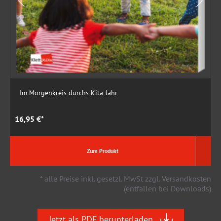
Im Morgenkreis durchs Kita-Jahr
16,95 €*
1
Zum Produkt
* alle Preise inkl. gesetzl. MwSt zzgl. Versandkosten
(entfallen bei Downloads)
Jetzt als PDF herunterladen