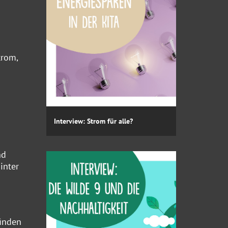
trom,
Interview: Strom für alle?
nd
inter
finden