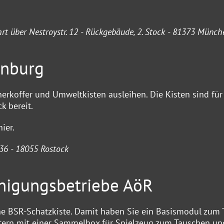
fahrt über Nestroystr. 12 - Rückgebäude, 2. Stock - 81373 Münch
enburg
erkoffer und Umweltkisten ausleihen. Die Kisten sind für
k bereit.
hier
.
36 - 18055 Rostock
inigungsbetriebe AöR
ne BSR-Schatzkiste. Damit haben Sie ein Basismodul zum
itern mit einer Sammelbox für Spielzeug zum Tauschen un