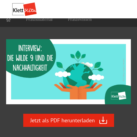
Praxis­material
Praxis­wissen
Jetzt als PDF herunterladen