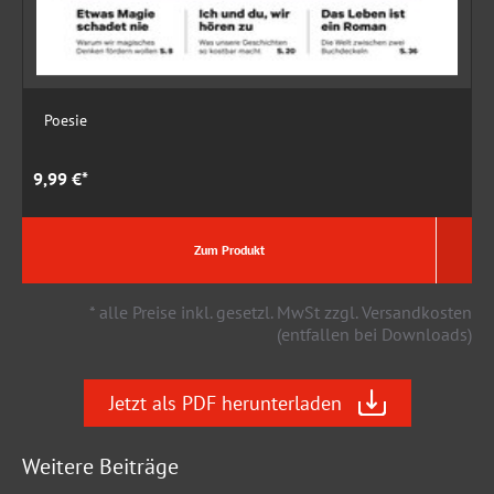
Poesie
9,99 €*
9
Zum Produkt
* alle Preise inkl. gesetzl. MwSt zzgl. Versandkosten
(entfallen bei Downloads)
Jetzt als PDF herunterladen
Weitere Beiträge