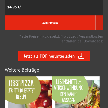
14,95 €*
1
Zum Produkt
* alle Preise inkl. gesetzl. MwSt zzgl. Versandkosten
(entfallen bei Downloads)
Jetzt als PDF herunterladen
Weitere Beiträge