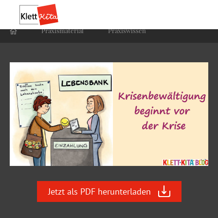
Praxis­material
Praxis­wissen
Jetzt als PDF herunterladen