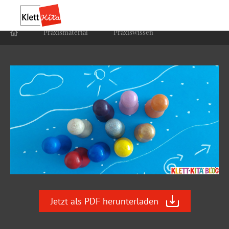
Praxis­material
Praxis­wissen
Jetzt als PDF herunterladen