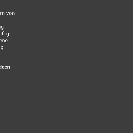
ern von
ng
ufi g
mene
ag
Ideen