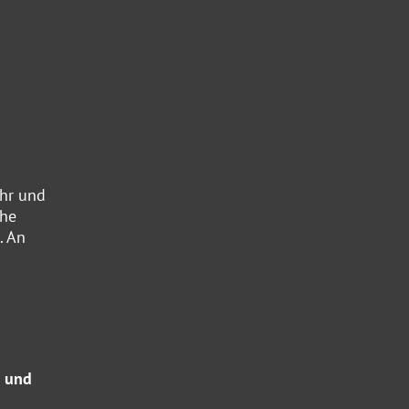
hr und
che
. An
s und