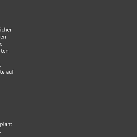
icher
nen
e
rten
t
te auf
eplant
.