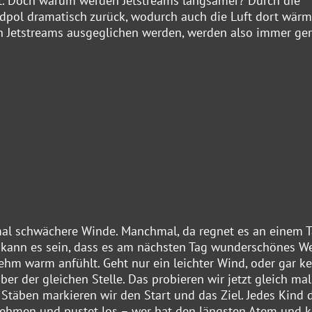
gt. Doch warum werden Jetstreams langsamer? Durch die
ol dramatisch zurück, wodurch auch die Luft dort wärm
ch Jetstreams ausgeglichen werden, werden also immer ger
 mal schwächere Winde. Manchmal, da regnet es an einem 
, kann es sein, dass es am nächsten Tag wunderschönes We
ehm warm anfühlt. Geht nur ein leichter Wind, oder gar ke
r der gleichen Stelle. Das probieren wir jetzt gleich mal
täben markieren wir den Start und das Ziel. Jedes Kind d
 nehmen und pustet los – wer hat den längsten Atem und