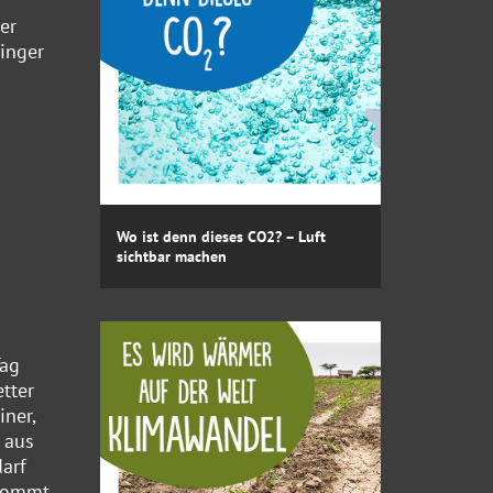
er
inger
Wo ist denn dieses CO2? – Luft
sichtbar machen
Tag
tter
iner,
 aus
arf
 kommt