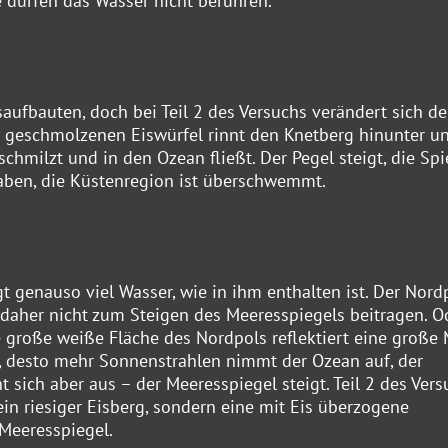
e dürfen das Wasser nicht berühren.
aufbauten, doch bei Teil 2 des Versuchs verändert sich de
r geschmolzenen Eiswürfel rinnt den Knetberg hinunter u
schmilzt und in den Ozean fließt. Der Pegel steigt, die Spi
aben, die Küstenregion ist überschwemmt.
 genauso viel Wasser, wie in ihm enthalten ist. Der Nord
 daher nicht zum Steigen des Meeresspiegels beitragen. O
ie große weiße Fläche des Nordpols reflektiert eine große
he, desto mehr Sonnenstrahlen nimmt der Ozean auf, der
sich aber aus – der Meeresspiegel steigt. Teil 2 des Vers
kein riesiger Eisberg, sondern eine mit Eis überzogene
 Meeresspiegel.