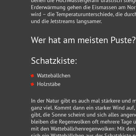
denen die Hochwassergefahr drastisch stei
Erderwärmung gehen die Eismassen am Nordp
wird – die Temperaturunterschiede, die dur
und die Jetstreams langsamer.
Wer hat am meisten Puste?
Schatzkiste:
Wattebällchen
Holzstäbe
In der Natur gibt es auch mal stärkere und
ganz viel. Kommt dann ein starker Wind auf
gibt, die Sonne scheint und sich alles angen
bleiben die Regenwolken oft mehrere Tage übe
mit den Wattebällchenregenwolken: Mit den S
sich ein Wattebällchen aus der Schatzkiste