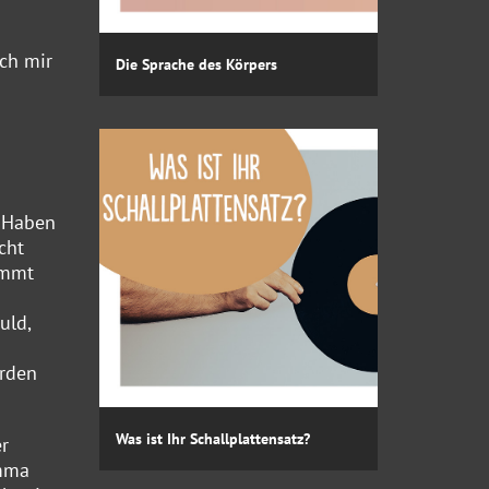
ich mir
Die Sprache des Körpers
n Haben
cht
ammt
uld,
erden
Was ist Ihr Schallplattensatz?
er
emma