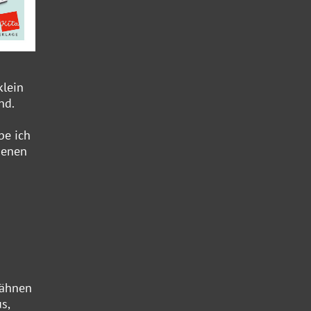
klein
nd.
be ich
dienen
wähnen
s,