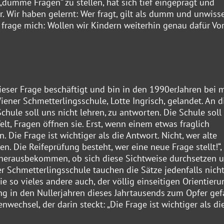
„dumme Fragen“ zu stellen, hat sich tief eingeprägt und
 Wir haben gelernt: Wer fragt, gilt als dumm und unwiss
 frage mich: Wollen wir Kindern weiterhin genau dafür Vor
ieser Frage beschäftigt und bin in den 1990erJahren bei 
ener Schmetterlingsschule, Lotte Ingrisch, gelandet. An d
chule soll uns nicht lehren, zu antworten. Die Schule soll
elt, Fragen öffnen sie. Erst, wenn einem etwas fraglich
 Die Frage ist wichtiger als die Antwort. Nicht, wer alte
n. Die Reifeprüfung besteht, wer eine neue Frage stellt!“,
 herausbekommen, ob sich diese Sichtweise durchsetzen u
er Schmetterlingsschule tauchen die Sätze jedenfalls nich
ie so vieles andere auch, der völlig einseitigen Orientieru
in den Nullerjahren dieses Jahrtausends zum Opfer gefa
wechsel, der darin steckt: „Die Frage ist wichtiger als di