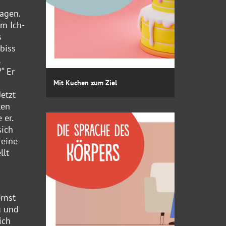
agen.
em Ich-
s
biss
l
“ Er
Mit Kuchen zum Ziel
etzt
ten
 er.
sich
 eine
llt
rnst
u und
ich