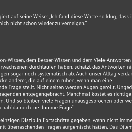
ert auf seine Weise: „Ich fand diese Worte so klug, dass 
ich nicht schon wieder zu verneigen.“
Schon-Wissen, dem Besser-Wissen und dem Viele-Antworte
 Erwachsenen durchlaufen haben, schätzt das Antworten ni
ragen sogar noch systematisch ab. Auch unser Alltag verd
licke anderer, die auf einem ruhen, wenn man eine
ende Frage stellt. Nicht selten werden Augen gerollt. Unged
Fragenden entgegengebracht. Manchmal kostet es richtige
en. Und so bleiben viele Fragen unausgesprochen oder w
ch hab’ da noch ′ne dumme Frage“.
 einzigen Disziplin Fortschritte gegeben, wenn nicht imm
 mit überraschenden Fragen aufgemischt hätten. Das Dil