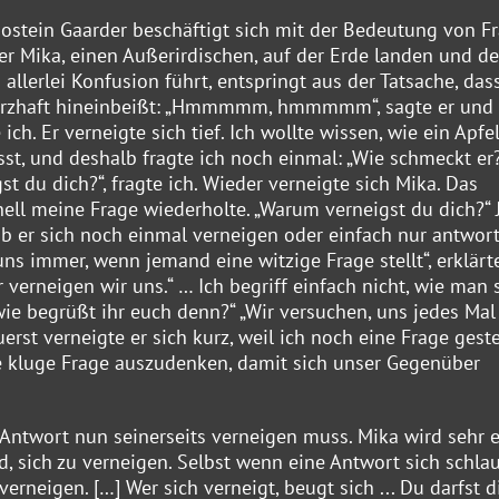
ostein Gaarder beschäftigt sich mit der Bedeutung von Fr
 er Mika, einen Außerirdischen, auf der Erde landen und d
allerlei Konfusion führt, entspringt aus der Tatsache, das
herzhaft hineinbeißt: „Hmmmmm, hmmmmm“, sagte er und 
ich. Er verneigte sich tief. Ich wollte wissen, wie ein Apfe
t, und deshalb fragte ich noch einmal: „Wie schmeckt er?
t du dich?“, fragte ich. Wieder verneigte sich Mika. Das
ell meine Frage wiederholte. „Warum verneigst du dich?“ J
, ob er sich noch einmal verneigen oder einfach nur antwor
ns immer, wenn jemand eine witzige Frage stellt“, erklärte
er verneigen wir uns.“ … Ich begriff einfach nicht, wie man 
ie begrüßt ihr euch denn?“ „Wir versuchen, uns jedes Mal
st verneigte er sich kurz, weil ich noch eine Frage geste
ne kluge Frage auszudenken, damit sich unser Gegenüber
n Antwort nun seinerseits verneigen muss. Mika wird sehr e
d, sich zu verneigen. Selbst wenn eine Antwort sich schla
verneigen. […] Wer sich verneigt, beugt sich ... Du darfst d