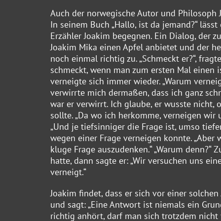
Auch der norwegische Autor und Philosoph J
In seinem Buch „Hallo, ist da jemand?“ lässt
Erzähler Joakim begegnen. Ein Dialog, der zu 
Joakim Mika einen Apfel anbietet und der 
noch einmal richtig zu. „Schmeckt er?“, fragte 
schmeckt, wenn man zum ersten Mal einen iss
verneigte sich immer wieder. „Warum verneigs
verwirrte mich dermaßen, dass ich ganz schn
war er verwirrt. Ich glaube, er wusste nicht
sollte. „Da wo ich herkomme, verneigen wir u
„Und je tiefsinniger die Frage ist, umso tief
wegen einer Frage verneigen konnte. „Aber w
kluge Frage auszudenken.“ „Warum denn?“ Zuer
hatte, dann sagte er: „Wir versuchen uns ei
verneigt.“
Joakim findet, dass er sich vor einer solche
und sagt: „Eine Antwort ist niemals ein Grun
richtig anhört, darf man sich trotzdem nicht 