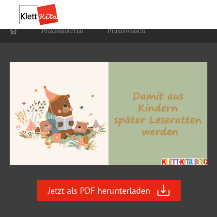
Praxis­material
Praxis­wissen
Jetzt als PDF herunterladen