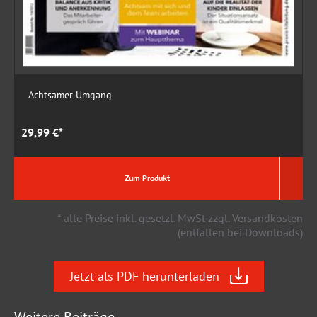
Achtsamer Umgang
29,99 €*
1
Zum Produkt
* alle Preise inkl. gesetzl. MwSt zzgl. Versandkosten
(entfallen bei Downloads)
Jetzt als PDF herunterladen
Weitere Beiträge