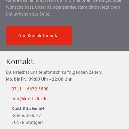
Wende dich an uns, wenn du Informationen benötigst oder
Wünsche hast. Unser Kundenservice steht dir bei jeglichen
Unklarheiten zur Seite.
Zum Kontaktformular
Kontakt
Du erreichst uns telefonisch zu folgenden Zeiten:
Mo. bis Fr
.
: 09:00 Uhr - 12:00 Uhr
0711 – 6672 5800
info@klett-kita.de
Klett Kita GmbH
Rotebühlstr. 77
70178 Stuttgart