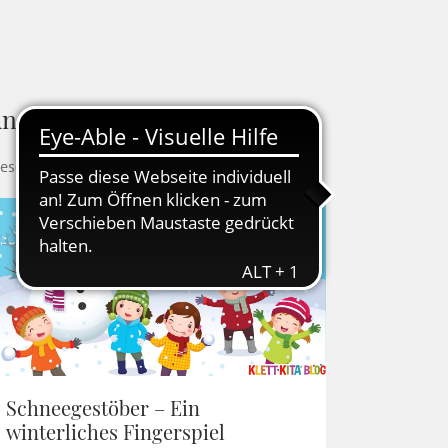
ndere Blogbeiträge
ese Artikel könnten Ihnen auch gefallen
Schneegestöber – Ein
winterliches Fingerspiel