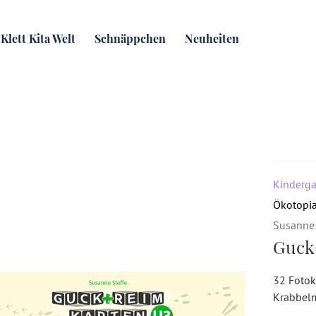
ten U3: Tiere
Klett Kita Welt
Schnäppchen
Neuheiten
Kinderga
Ökotopi
Susanne 
Guck
32 Fotok
Krabbel