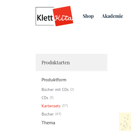
Ökotopia
Guck+Reim-Kar
Shop
Akademie
Produktarten
Produktform
Bücher mit CDs
2
CDs
3
Kartensets
37
Bücher
43
Thema