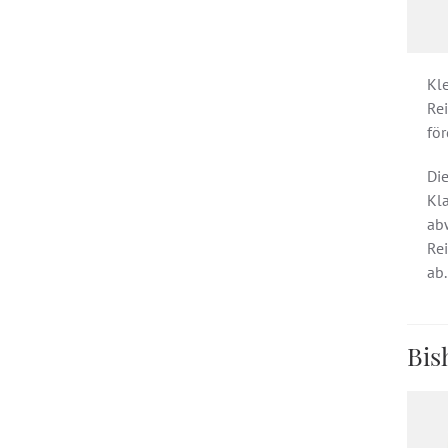
Kl
Re
för
Di
Kl
ab
Re
ab.
Bis