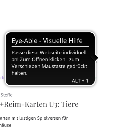
Zur Merkliste hinzufügen
rten & Kita
Lieferbar
a
Steffe
+Reim-Karten U3: Tiere
arten mit lustigen Spielversen für
mäuse