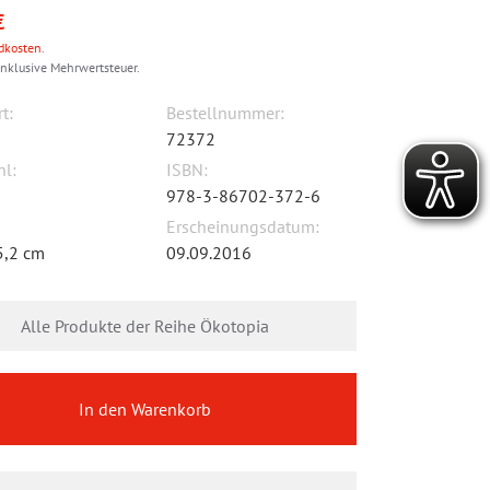
€
dkosten
.
inklusive Mehrwertsteuer.
t:
Bestellnummer:
72372
hl:
ISBN:
978-3-86702-372-6
Erscheinungsdatum:
5,2 cm
09.09.2016
Alle Produkte der Reihe Ökotopia
In den Warenkorb