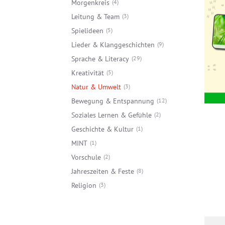
Morgenkreis
4
Leitung & Team
3
Spielideen
5
Lieder & Klanggeschichten
9
Sprache & Literacy
29
Kreativität
5
Natur & Umwelt
3
Bewegung & Entspannung
12
Soziales Lernen & Gefühle
2
Geschichte & Kultur
1
MINT
1
Vorschule
2
Jahreszeiten & Feste
8
Religion
3