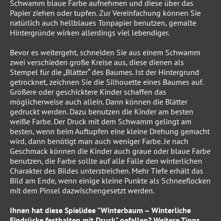
Schwamm blaue Farbe aufnehmen und diese über das
Papier ziehen oder tupfen. Zur Vereinfachung können Sie
natürlich auch hellblaues Tonpapier benutzen, gemalte
Hintergründe wirken allerdings viel lebendiger.
Bevor es weitergeht, schneiden Sie aus einem Schwamm
zwei verschieden große Kreise aus, diese dienen als
Stempel für die „Blätter“ des Baumes. Ist der Hintergrund
getrocknet, zeichnen Sie die Silhouette eines Baumes auf.
Größere oder geschicktere Kinder schaffen das
möglicherweise auch allein. Dann können die Blätter
gedruckt werden. Dazu benutzen die Kinder am besten
weiße Farbe. Der Druck mit dem Schwamm gelingt am
besten, wenn beim Auftupfen eine kleine Drehung gemacht
wird, dann benötigt man auch weniger Farbe. Je nach
Geschmack können die Kinder auch graue oder blaue Farbe
benutzen, die Farbe sollte auf alle Fälle den winterlichen
Charakter des Bildes unterstreichen. Mehr Tiefe erhält das
Bild am Ende, wenn einige kleine Punkte als Schneeflocken
mit dem Pinsel dazwischengesetzt werden.
Ihnen hat diese Spielidee "Winterbaum – Winterliche
Eindrücke festhalten mit Druck" gefallen? Weitere Tipps,