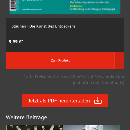
Staunen - Die Kunst des Entdeckens
9,99 €*
1
Zum Produkt
* alle Preise inkl. gesetzl. MwSt zzgl. Versandkosten
(entfallen bei Downloads)
Jetzt als PDF herunterladen
Weitere Beiträge