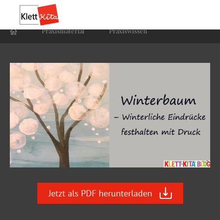
Praxis­material
Praxis­wissen
Jetzt als PDF herunterladen