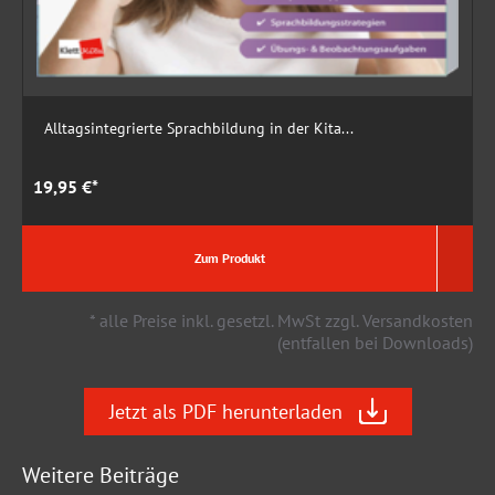
Alltagsintegrierte Sprachbildung in der Kita...
19,95 €*
1
Zum Produkt
* alle Preise inkl. gesetzl. MwSt zzgl. Versandkosten
(entfallen bei Downloads)
Jetzt als PDF herunterladen
Weitere Beiträge