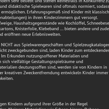
ndern sehr beliebt und stehen keinesfalls in Konkurrenz z
 und didaktische Spielwaren sind oftmals normiert, sodas
 ermöglichen. Erfahrungsgemäß sind Kinder mit klassisc
nabteilungen) in ihren Kinderzimmern gut versorgt.
 Zweige, Haushaltsgegenstände wie Kochlöffel, Schneebese
artons, Knisterfolie, Klebeband ... bieten andere und zud
nd eröffnen neue Erlebniswelten.
ie NICHT aus Spielwarengeschäften und Spielzeugkataloge
nicht zweckgebunden sind, laden Kinder zum entdeckende
. Im Erkunden nutzungsoffener Materialien und
 sich vielfältige Gestaltungsspielräume und
terialien deutungsoffen sind, werden sie von Kindern in
 der kreativen Zweckentfremdung entwickeln Kinder immer
keiten.
en Kindern aufgrund ihrer Größe in der Regel