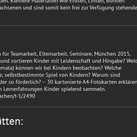
den. Kleinere Materialien wie Erbsen, Linsen, Bohnen
achsenen und sind somit kein frei zur Verfügung stehend
 für Teamarbeit, Elternarbeit, Seminare, München 2015,
und sortieren Kinder mit Leidenschaft und Hingabe? Wel
emata) können wir bei Kindern beobachten? Welche
ve, selbstbestimmte Spiel von Kindern? Warum sind
der so förderlich? – 30 kartonierte A4-Fotokarten erkläre
en Lernerfahrungen Kinder spielend sammeln.
achen/t-1/2490
tten: