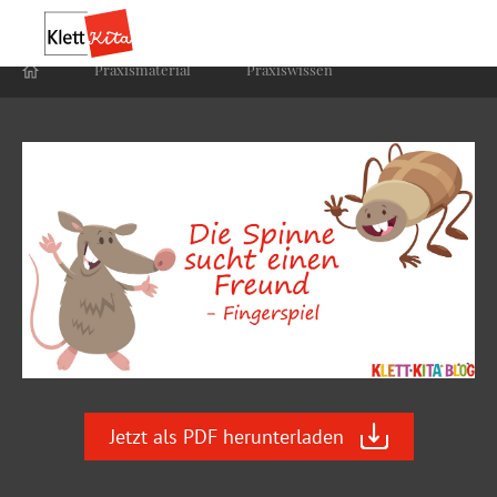
Praxis­material
Praxis­wissen
Jetzt als PDF herunterladen