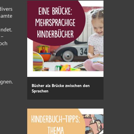
divers
esamte
ndet.
 –
noch
ignen.
Bücher als Brücke zwischen den
Sprachen