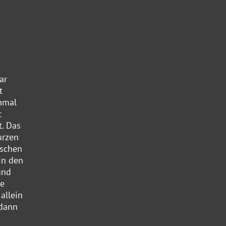
ar
t
chmal
t
t. Das
urzen
nschen
in den
und
ie
allein
 dann