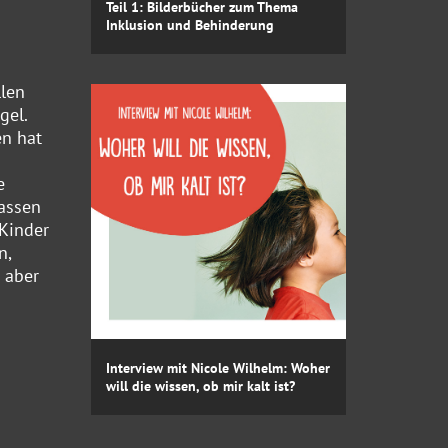
Teil 1: Bilderbücher zum Thema
Inklusion und Behinderung
llen
gel.
en hat
e
lassen
 Kinder
n,
 aber
Interview mit Nicole Wilhelm: Woher
will die wissen, ob mir kalt ist?