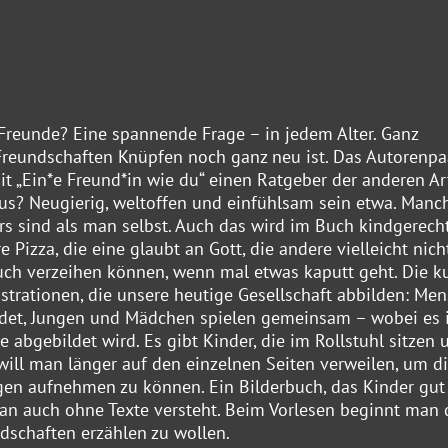
Freunde? Eine spannende Frage – in jedem Alter. Ganz
Freundschaften Knüpfen noch ganz neu ist. Das Autorenpa
 „Ein*e Freund*in wie du“ einen Ratgeber der anderen Ar
us? Neugierig, weltoffen und einfühlsam sein etwa. Man
rs sind als man selbst. Auch das wird im Buch kindgerech
 Pizza, die eine glaubt an Gott, die andere vielleicht nich
auch verzeihen können, wenn mal etwas kaputt geht. Die k
ustrationen, die unsere heutige Gesellschaft abbilden: Me
ndet, Jungen und Mädchen spielen gemeinsam – wobei es 
 abgebildet wird. Es gibt Kinder, die im Rollstuhl sitzen 
ill man länger auf den einzelnen Seiten verweilen, um d
ngen aufnehmen zu können. Ein Bilderbuch, das Kinder gut 
n auch ohne Texte versteht. Beim Vorlesen beginnt man
dschaften erzählen zu wollen.