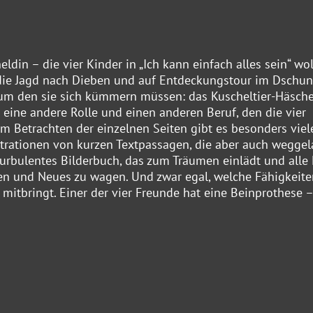
eldin – die vier Kinder in „Ich kann einfach alles sein“ wo
die Jagd nach Dieben und auf Entdeckungstour im Dschun
l, um den sie sich kümmern müssen: das Kuscheltier-Häsch
 eine andere Rolle und einen anderen Beruf, den die vier
im Betrachten der einzelnen Seiten gibt es besonders viel
ustrationen von kurzen Textpassagen, die aber auch wegge
urbulentes Bilderbuch, das zum Träumen einlädt und alle
ben und Neues zu wagen. Und zwar egal, welche Fähigkeite
itbringt. Einer der vier Freunde hat eine Beinprothese –