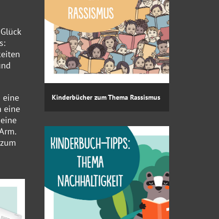
 Glück
s:
eiten
und
 eine
Kinderbücher zum Thema Rassismus
n eine
 eine
 Arm.
h zum