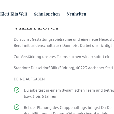
Klett Kita Welt
Schnäppchen
Neuheiten
UNSERE MITARBEITER*INN
VILLA LUNA
Du suchst Gestaltungsspielräume und eine neue Herausfo
Beruf mit Leidenschaft aus? Dann bist Du bei uns richtig!
Zur Verstärkung unseres Teams suchen wir ab sofort ein 
Standort: Düsseldorf Bilk (Südring), 40223 Aachener Str. 
DEINE AUFGABEN
Du arbeitest in einem dynamischen Team und betreu
bzw. 3 bis 6 Jahren
Bei der Planung des Gruppenalltags bringst Du Dein
den Mittelpunkt Deines pädagogischen Handelns