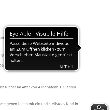
EN – DAS HERZ VON
rderung? Du liebst Kinder undübst Deinen
engagiertes Teammitglied.
166
st Kinder im Alter von 4 Monatenbis 3 Jahren
e eigenen Ideen mit ein und stellstdas Kind in