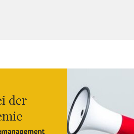
i der
demie
demanagement