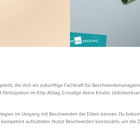
fgeteilt, die dich als zukünftige Fachkraft für Beschwerdemanage
artizipation im Kita-Alltag. Ermutige deine Kinder, selbstwirks
rategien im Umgang mit Beschwerden der Eltern kennen. Du beko
nd kompetent aufzutreten. Nutze Beschwerden konstruktiv, um die 