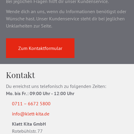
Bei jeglichen Fragen hilft dir unser Kundenservice.
Wende dich an uns, wenn du Informationen benötigst oder
Wünsche hast. Unser Kundenservice steht dir bei jeglichen
Unklarheiten zur Seite.
Zum Kontaktformular
Kontakt
Du erreichst uns telefonisch zu folgenden Zeiten:
Mo. bis Fr
.
: 09:00 Uhr - 12:00 Uhr
0711 – 6672 5800
info@klett-kita.de
Klett Kita GmbH
Rotebühlstr. 77